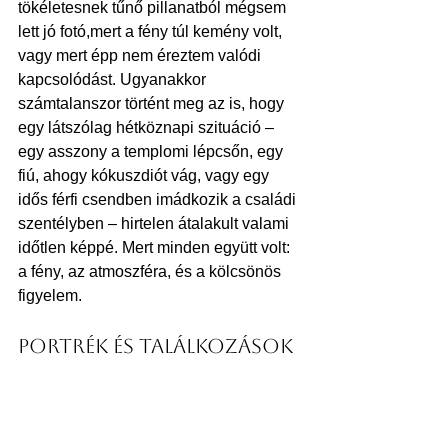
tökéletesnek tűnő pillanatból mégsem 
lett jó fotó,mert a fény túl kemény volt, 
vagy mert épp nem éreztem valódi 
kapcsolódást. Ugyanakkor 
számtalanszor történt meg az is, hogy 
egy látszólag hétköznapi szituáció – 
egy asszony a templomi lépcsőn, egy 
fiú, ahogy kókuszdiót vág, vagy egy 
idős férfi csendben imádkozik a családi 
szentélyben – hirtelen átalakult valami 
időtlen képpé. Mert minden együtt volt: 
a fény, az atmoszféra, és a kölcsönös 
figyelem.
Portrék és találkozások