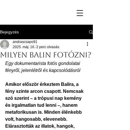
Bejegyzés
andrascsapo91
2025. máj. 16.
2 perc olvasás
Milyen Balin fotózni?
Egy dokumentarista fotós gondolatai 
fényről, jelenlétről és kapcsolódásról
Amikor először érkeztem Balira, a 
fény szinte arcon csapott. Nemcsak 
szó szerint – a trópusi nap kemény 
és irgalmatlan tud lenni –, hanem 
metaforikusan is. Minden élénkebb 
volt, hangosabb, elevenebb. 
Elárasztották az illatok, hangok, 