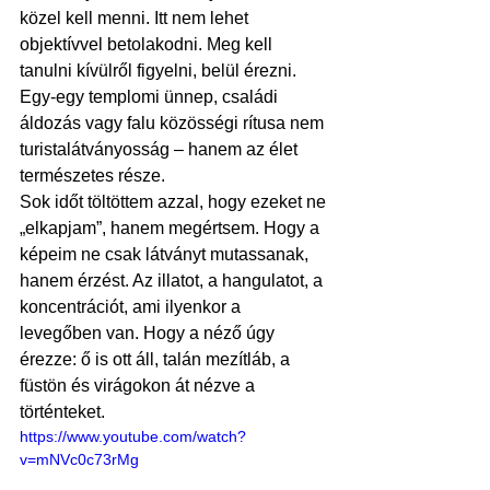
közel kell menni. Itt nem lehet 
objektívvel betolakodni. Meg kell 
tanulni kívülről figyelni, belül érezni. 
Egy-egy templomi ünnep, családi 
áldozás vagy falu közösségi rítusa nem 
turistalátványosság – hanem az élet 
természetes része.
Sok időt töltöttem azzal, hogy ezeket ne 
„elkapjam”, hanem megértsem. Hogy a 
képeim ne csak látványt mutassanak, 
hanem érzést. Az illatot, a hangulatot, a 
koncentrációt, ami ilyenkor a 
levegőben van. Hogy a néző úgy 
érezze: ő is ott áll, talán mezítláb, a 
füstön és virágokon át nézve a 
történteket.
https://www.youtube.com/watch?
v=mNVc0c73rMg