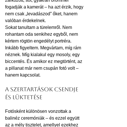
zárkózott, sőt, gyakran örömmel 
fogadják a kamerát – ha azt érzik, hogy 
nem csak „levadászod” őket, hanem 
valóban érdekelnek.
Sokat tanultam a türelemről. Nem 
rohantam oda senkihez egyből, nem 
kértem rögtön engedélyt portréra. 
Inkább figyeltem. Megvártam, míg rám 
néznek. Míg kialakul egy mosoly, egy 
biccentés. És amikor ez megtörtént, az 
a pillanat már nem csupán fotó volt – 
hanem kapcsolat.
A szertartások csendje 
és lüktetése
Fotósként különösen vonzottak a 
balinéz ceremóniák – és ezzel együtt 
az a mély tisztelet, amellyel ezekhez 