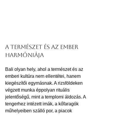
A természet és az ember 
harmóniája
Bali olyan hely, ahol a természet és az 
emberi kultúra nem ellentétei, hanem 
kiegészítői egymásnak. A rizsföldeken 
végzett munka éppolyan rituális 
jelentőségű, mint a templomi áldozás. A 
tengerhez intézett imák, a kőfaragók 
műhelyeiben szálló por, a piacok 
illatkavalkádja – mind azt mondja: itt az 
élet szakrális. Ez a szellemiség engem 